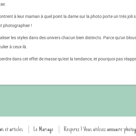
ier.
montrent à leur maman à quel point la dame sur la photo porte un très jol
nt photographier !
ser les styles dans des univers chacun bien distincts. Parce qu'un blouson
lier à ceux-là.
rdre dans cet effet de masse qu'est la tendance, et pourquoi pas réappré
ws et articles
Le Mariage
Respirez ! Vous utilisez annuaire-photo