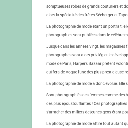
somptueuses robes de grands couturiers et don
alors la spécialité des frères Séeberger et Tap
La photographie de mode étant un portrait, el
photographies sont publiées dans le célèbre 
Jusque dans les années vingt, les magasines f
photographes vont alors privilégier le dévelop
mode de Paris, Harper's Bazaar prêtent volo
qui fera de Vogue l'une des plus prestigieuse 
La photographie de mode a donc évolué. Elle so
Sont photographiés des femmes comme des hom
des plus époustouflantes ! Ces photographies 
s'arracher des milliers de jeunes gens étant pou
La photographie de mode attire tout autant qu'