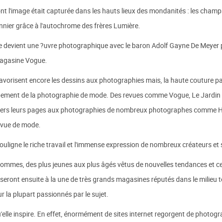
t l'image était capturée dans les hauts lieux des mondanités : les champ
onnier grâce à l'autochrome des frères Lumière.
le devient une ?uvre photographique avec le baron Adolf Gayne De Meyer pa
magasine Vogue.
avorisent encore les dessins aux photographies mais, la haute couture p
pement de la photographie de mode. Des revues comme Vogue, Le Jardin des
ntiers leurs pages aux photographies de nombreux photographes comme 
revue de mode.
uligne le riche travail et l'immense expression de nombreux créateurs et
mes, des plus jeunes aux plus âgés vêtus de nouvelles tendances et ce
seront ensuite à la une de très grands magasines réputés dans le milieu 
r la plupart passionnés par le sujet.
elle inspire. En effet, énormément de sites internet regorgent de photog