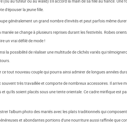
(ou au tuteur ou au walid) s'il accord la main de sa fille au fiancé. Une f
te d'épouser la jeune fille.
groupe généralement un grand nombre d'invités et peut parfois même durer 
a mariée se change à plusieurs reprises durant les festivités. Robes orienta
re un vrai défilé de mode !
 la possibilité de réaliser une multitude de clichés variés qui témoigneron
tours.
r ce tout nouveau couple qui pourra ainsi admirer de longues années dura
souvent très travaillée et comporte de nombreux accessoires. Il arrive m
t qu'ils soient placés sous une tente orientale. Ce cadre mirifique est pa
trer l'album photo des mariés avec les plats traditionnels qui composent
énéreuses et abondantes portions d'une nourriture aussi raffinée que conv