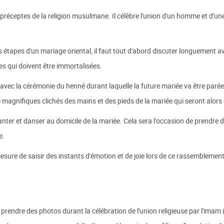
réceptes de la religion musulmane. Il célèbre l'union d'un homme et d'un
 étapes d'un mariage oriental, il faut tout d'abord discuter longuement a
pes qui doivent être immortalisées.
 avec la cérémonie du henné durant laquelle la future mariée va être par
e magnifiques clichés des mains et des pieds de la mariée qui seront alo
chanter et danser au domicile de la mariée. Cela sera l'occasion de prendre 
e.
e de saisir des instants d'émotion et de joie lors de ce rassemblement fam
endre des photos durant la célébration de l'union religieuse par l'imam 