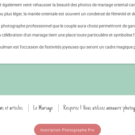
nt également venir rehausser la beauté des photos de mariage oriental car
u plus léger, la mariée orientale est souvent un condensé de féminité et de
e photographe professionnel que le couple aura choisi permettront de gard
 la célébration d'un mariage tient une place toute particulière et symbolise
lman est l'occasion de festivités joyeuses qui seront un cadre magique p
ws et articles
Le Mariage
Respirez ! Vous utilisez annuaire-photo
Inscription Photographe Pro