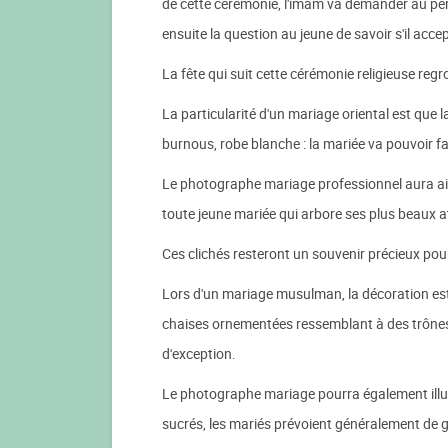
de cette cérémonie, l'imam va demander au père 
ensuite la question au jeune de savoir s'il accep
La fête qui suit cette cérémonie religieuse re
La particularité d'un mariage oriental est que l
burnous, robe blanche : la mariée va pouvoir fai
Le photographe mariage professionnel aura ainsi
toute jeune mariée qui arbore ses plus beaux a
Ces clichés resteront un souvenir précieux pou
Lors d'un mariage musulman, la décoration est 
chaises ornementées ressemblant à des trônes e
d'exception.
Le photographe mariage pourra également illus
sucrés, les mariés prévoient généralement de g