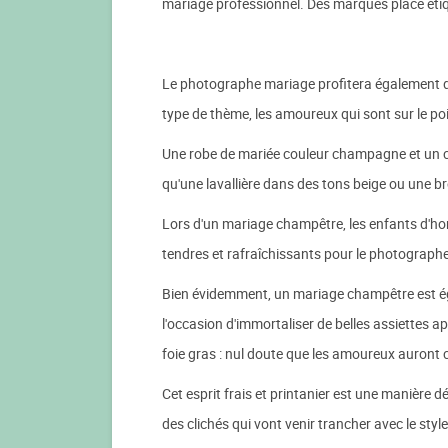
mariage professionnel. Des marques place étiq
Le photographe mariage profitera également du 
type de thème, les amoureux qui sont sur le poi
Une robe de mariée couleur champagne et un cos
qu'une lavallière dans des tons beige ou une b
Lors d'un mariage champêtre, les enfants d'hon
tendres et rafraîchissants pour le photograph
Bien évidemment, un mariage champêtre est ég
l'occasion d'immortaliser de belles assiettes 
foie gras : nul doute que les amoureux auront c
Cet esprit frais et printanier est une manière 
des clichés qui vont venir trancher avec le sty