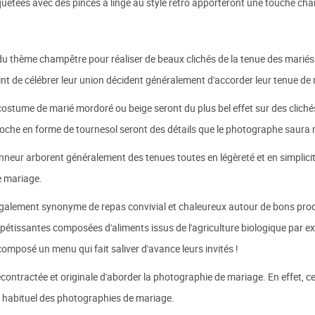
uetées avec des pinces à linge au style retro apporteront une touche ch
thème champêtre pour réaliser de beaux clichés de la tenue des mariés. En
nt de célébrer leur union décident généralement d'accorder leur tenue de m
tume de marié mordoré ou beige seront du plus bel effet sur des clichés 
roche en forme de tournesol seront des détails que le photographe saura m
neur arborent généralement des tenues toutes en légèreté et en simplicité 
e mariage.
alement synonyme de repas convivial et chaleureux autour de bons prod
appétissantes composées d'aliments issus de l'agriculture biologique par e
omposé un menu qui fait saliver d'avance leurs invités !
décontractée et originale d'aborder la photographie de mariage. En effet, c
le habituel des photographies de mariage.