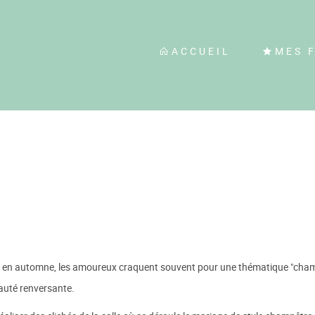
ACCUEIL
MES 
 en automne, les amoureux craquent souvent pour une thématique "champê
eauté renversante.