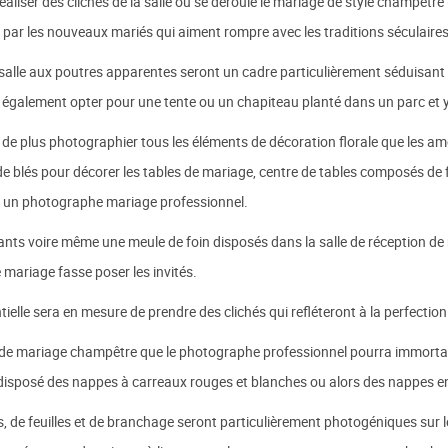
liser des clichés de la salle où se déroule le mariage de style champêtre 
té par les nouveaux mariés qui aiment rompre avec les traditions séculaire
salle aux poutres apparentes seront un cadre particulièrement séduisant p
t également opter pour une tente ou un chapiteau planté dans un parc et 
e plus photographier tous les éléments de décoration florale que les a
 blés pour décorer les tables de mariage, centre de tables composés de feu
r un photographe mariage professionnel.
ants voire même une meule de foin disposés dans la salle de réception d
mariage fasse poser les invités.
elle sera en mesure de prendre des clichés qui refléteront à la perfecti
de mariage champêtre que le photographe professionnel pourra immortalise
sposé des nappes à carreaux rouges et blanches ou alors des nappes en li
 de feuilles et de branchage seront particulièrement photogéniques sur l