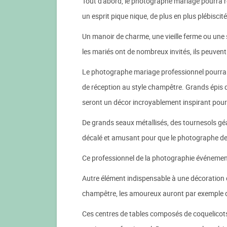
Tout d'abord, le photographe mariage pourra réa
un esprit pique nique, de plus en plus plébisci
Un manoir de charme, une vieille ferme ou une 
les mariés ont de nombreux invités, ils peuven
Le photographe mariage professionnel pourra d
de réception au style champêtre. Grands épis de
seront un décor incroyablement inspirant pou
De grands seaux métallisés, des tournesols gé
décalé et amusant pour que le photographe de 
Ce professionnel de la photographie événementi
Autre élément indispensable à une décoration 
champêtre, les amoureux auront par exemple di
Ces centres de tables composés de coquelicots,