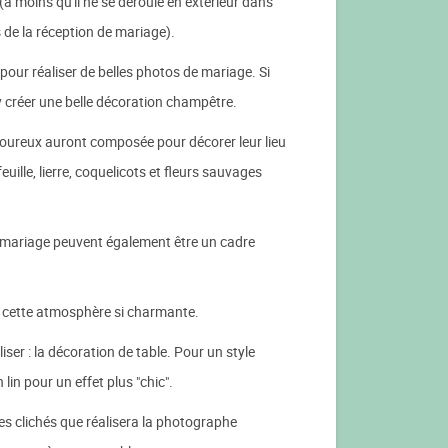
(à moins qu'il ne se déroule en extérieur dans
s de la réception de mariage).
our réaliser de belles photos de mariage. Si
y créer une belle décoration champêtre.
moureux auront composée pour décorer leur lieu
ille, lierre, coquelicots et fleurs sauvages
e mariage peuvent également être un cadre
on cette atmosphère si charmante.
r : la décoration de table. Pour un style
n pour un effet plus "chic".
es clichés que réalisera la photographe