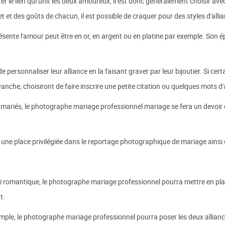
ter le lien qui unit les deux amoureux, il est donc généralement choisir av
 et des goûts de chacun, il est possible de craquer pour des styles d'allia
ésente l'amour peut être en or, en argent ou en platine par exemple. Son é
personnaliser leur alliance en la faisant graver par leur bijoutier. Si cert
evanche, choisiront de faire inscrire une petite citation ou quelques mots d
es mariés, le photographe mariage professionnel mariage se fera un devoir 
t une place privilégiée dans le reportage photographique de mariage ains
i romantique, le photographe mariage professionnel pourra mettre en plac
t.
ple, le photographe mariage professionnel pourra poser les deux alliance