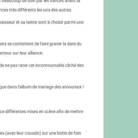
ec beaucoup de soin par les fiancés avant la
nces très différents les uns des autres.
paisseur et sa teinte sont à choisir parmi une
ains se contentent de faire graver la date du
'amour sur leur alliance.
de ne pas rater cet incontournable cliché des
i que dans l'album de mariage des amoureux !
e différentes mises en scène afin de mettre
s (avec leur coussin) sur une botte de foin