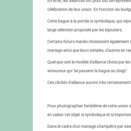
En effet, les alliances ont pour but de représen
célébration de leur union. En fonction du budget
Cette bague à la portée si symbolique, qui repr
large sélection proposée par les bijoutiers.
Certains futurs mariés choisissent également de 
mariage ainsi que leurs initiales, d'autres en r
Quel que soit le modèle d'alliance choisi par l
amoureux qui "se passent la bague au doigt".
Ces clichés d'alliance auront très certainemen
Pour photographier l'emblème de cette union s
en valeur cet objet si symbolique et si importan
Dans le cadre d'un mariage champêtre par exem