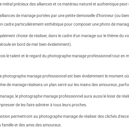
le métal précieux des alliances et ce matériau naturel et authentique peut
 alliances de mariage portées par une petite demoiselle d'honneur (ou bien
t un cadre particulièrement esthétique pour composer une photo de mariage
ement choisir de réaliser, dans le cadre d'un mariage sur le thème du vo
 déroule en bord de mer bien évidemment).
a fois le talent et le regard du photographe mariage professionnel tout en
le photographe mariage professionnel est bien évidemment le moment où l
aphie de mariage réalisera un plan serré sur les mains des amoureux, parfo
e mariage, le photographe mariage professionnel aura aussi le loisir de réa
presser de les faire admirer à tous leurs proches.
tion permettront au photographe mariage de réaliser des clichés d'except
la famille et des amis des amoureux.