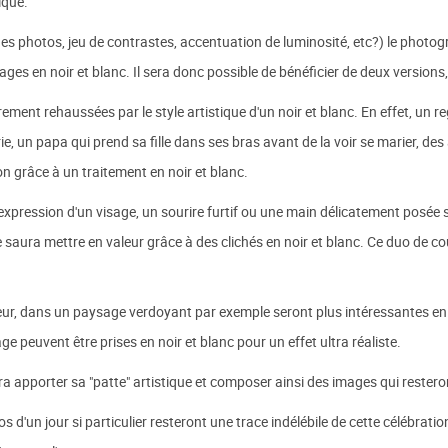
ique.
es photos, jeu de contrastes, accentuation de luminosité, etc?) le photo
ges en noir et blanc. Il sera donc possible de bénéficier de deux versions,
rement rehaussées par le style artistique d'un noir et blanc. En effet, un
irie, un papa qui prend sa fille dans ses bras avant de la voir se marier, 
 grâce à un traitement en noir et blanc.
xpression d'un visage, un sourire furtif ou une main délicatement posée s
ra mettre en valeur grâce à des clichés en noir et blanc. Ce duo de coul
eur, dans un paysage verdoyant par exemple seront plus intéressantes en 
 peuvent être prises en noir et blanc pour un effet ultra réaliste.
apporter sa "patte" artistique et composer ainsi des images qui resteron
os d'un jour si particulier resteront une trace indélébile de cette célébrat