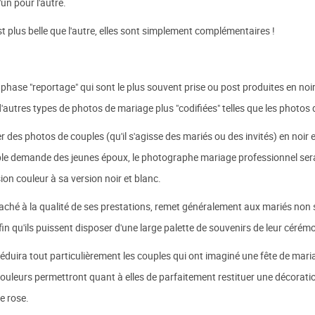
un pour l'autre.
 plus belle que l'autre, elles sont simplement complémentaires !
phase "reportage" qui sont le plus souvent prise ou post produites en noir
d'autres types de photos de mariage plus "codifiées" telles que les photos
r des photos de couples (qu'il s'agisse des mariés ou des invités) en noir 
imple demande des jeunes époux, le photographe mariage professionnel ser
ion couleur à sa version noir et blanc.
aché à la qualité de ses prestations, remet généralement aux mariés non s
 qu'ils puissent disposer d'une large palette de souvenirs de leur cérémo
séduira tout particulièrement les couples qui ont imaginé une fête de mar
couleurs permettront quant à elles de parfaitement restituer une décorat
e rose.