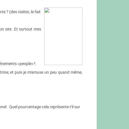
 ? (des visites, le fait
on site. Et surtout mes
événements «people»?.
vitrine; et puis je m'amuse un peu quand même,
el . Quel pourcentage cela représente t'il sur