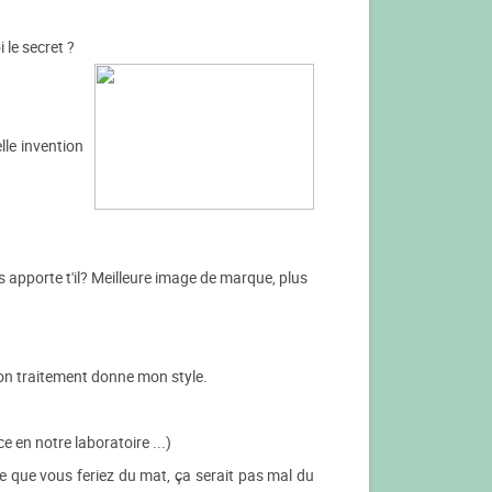
 le secret ?
lle invention
s apporte t'il? Meilleure image de marque, plus
on traitement donne mon style.
e en notre laboratoire ...)
e que vous feriez du mat, ça serait pas mal du