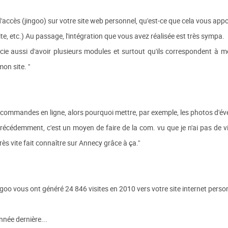
ccès (jingoo) sur votre site web personnel, qu'est-ce que cela vous apporte
site, etc.) Au passage, l'intégration que vous avez réalisée est très sympa.
rcie aussi d'avoir plusieurs modules et surtout qu'ils correspondent à m
mon site. "
de commandes en ligne, alors pourquoi mettre, par exemple, les photos d'
précédemment, c'est un moyen de faire de la com. vu que je n'ai pas de 
 très vite fait connaître sur Annecy grâce à ça."
oo vous ont généré 24 846 visites en 2010 vers votre site internet personn
nnée dernière...