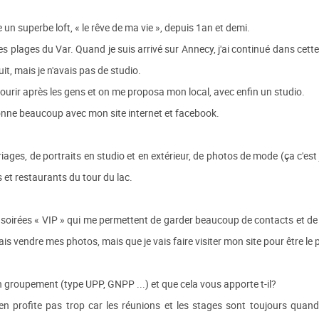
 un superbe loft, « le rêve de ma vie », depuis 1an et demi.
s plages du Var. Quand je suis arrivé sur Annecy, j'ai continué dans cett
it, mais je n'avais pas de studio.
 courir après les gens et on me proposa mon local, avec enfin un studio.
ctionne beaucoup avec mon site internet et facebook.
ages, de portraits en studio et en extérieur, de photos de mode (ça c'est
ls et restaurants du tour du lac.
 soirées « VIP » qui me permettent de garder beaucoup de contacts et de
ais vendre mes photos, mais que je vais faire visiter mon site pour être le
un groupement (type UPP, GNPP ...) et que cela vous apporte t-il?
en profite pas trop car les réunions et les stages sont toujours quand