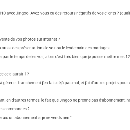
0 avec Jingoo. Avez-vous eu des retours négatifs de vos clients ? (quali
 vente de vos photos sur internet ?
ais aussi des présentations le soir ou le lendemain des mariages.
a pas le temps de les voir, alors c'est très bien que je puisse mettre mes
e cela aurait-il ?
 gérer et franchement j'en fais déjà pas mal, et j'ai d'autres projets pour e
, en d'autres termes, le fait que Jingoo ne prenne pas d'abonnement, ne 
 les commandes ?
ierais un abonnement si je ne vends rien."