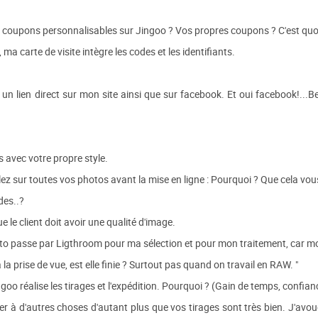
les coupons personnalisables sur Jingoo ? Vos propres coupons ? C'est quoi
 ma carte de visite intègre les codes et les identifiants.
 un lien direct sur mon site ainsi que sur facebook. Et oui facebook!...Be
 avec votre propre style.
lez sur toutes vos photos avant la mise en ligne : Pourquoi ? Que cela vou
es..?
e le client doit avoir une qualité d'image.
o passe par Ligthroom pour ma sélection et pour mon traitement, car m
la prise de vue, est elle finie ? Surtout pas quand on travail en RAW. "
goo réalise les tirages et l'expédition. Pourquoi ? (Gain de temps, confianc
er à d'autres choses d'autant plus que vos tirages sont très bien. J'avou