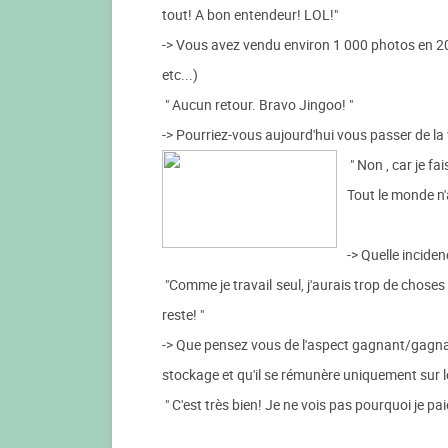
tout! A bon entendeur! LOL!"
-> Vous avez vendu environ 1 000 photos en 201
etc...)
" Aucun retour. Bravo Jingoo! "
-> Pourriez-vous aujourd'hui vous passer de la
" Non , car je f
Tout le monde n'
-> Quelle incidenc
"Comme je travail seul, j'aurais trop de choses à
reste! "
-> Que pensez vous de l'aspect gagnant/gagnant
stockage et qu'il se rémunère uniquement sur
" C'est très bien! Je ne vois pas pourquoi je pa