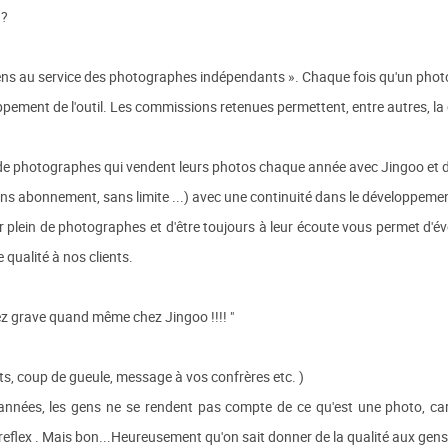
 ?
ens au service des photographes indépendants ». Chaque fois qu'un photogr
ppement de l'outil. Les commissions retenues permettent, entre autres, l
iers de photographes qui vendent leurs photos chaque année avec Jingoo e
sans abonnement, sans limite ...) avec une continuité dans le développeme
ir plein de photographes et d'être toujours à leur écoute vous permet d'
ualité à nos clients.
z grave quand même chez Jingoo !!!! "
ents, coup de gueule, message à vos confrères etc. )
années, les gens ne se rendent pas compte de ce qu'est une photo, car
 reflex . Mais bon...Heureusement qu'on sait donner de la qualité aux gens