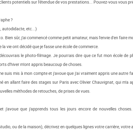
 clients potentiels sur l'étendue de vos prestations... Pouvez-vous vous pr
raphe ?
, autodidacte, etc...)
to. Bien sûr, j'ai commencé comme petit amateur, mais l'envie d'en faire mo
de la vie ont décidé que je fasse une école de commerce.
découvrais le photo-filmage. Je pourrais dire que ce fut mon école de ph
orts d'hiver m'ont appris beaucoup de choses.
e suis mis à mon compte et j'avoue que j'ai vraiment appris une autre fa
é en allant faire des stages sur Paris avec Olivier Chauvignat, qui m'a app
uvelles méthodes de retouches, de prises de vues.
, et j'avoue que j'apprends tous les jours encore de nouvelles choses
io, ou de la maison), décrivez en quelques lignes votre carrière, votre ac