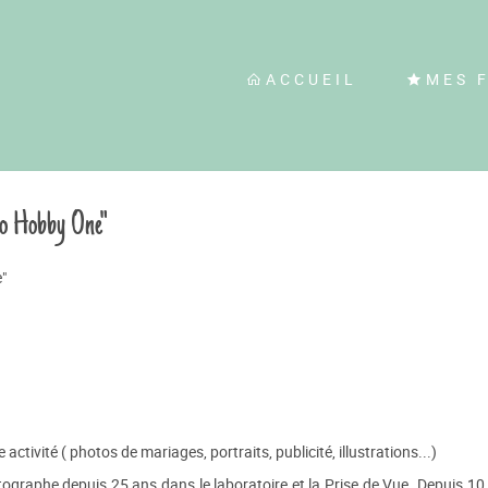
ACCUEIL
MES 
io Hobby One"
"
 activité ( photos de mariages, portraits, publicité, illustrations...)
tographe depuis 25 ans dans le laboratoire et la Prise de Vue. Depuis 10