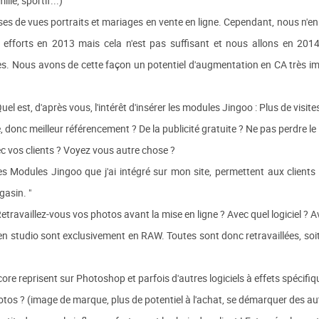
lle, sportif...)
es de vues portraits et mariages en vente en ligne. Cependant, nous n'en
efforts en 2013 mais cela n'est pas suffisant et nous allons en 2014 
ues. Nous avons de cette façon un potentiel d'augmentation en CA très i
Quel est, d'après vous, l'intérêt d'insérer les modules Jingoo : Plus de visites
e, donc meilleur référencement ? De la publicité gratuite ? Ne pas perdre le 
c vos clients ? Voyez vous autre chose ?
es Modules Jingoo que j'ai intégré sur mon site, permettent aux clien
asin. "
Retravaillez-vous vos photos avant la mise en ligne ? Avec quel logiciel ? A
n studio sont exclusivement en RAW. Toutes sont donc retravaillées, soit i
core reprisent sur Photoshop et parfois d'autres logiciels à effets spécifiqu
 photos ? (image de marque, plus de potentiel à l'achat, se démarquer des 