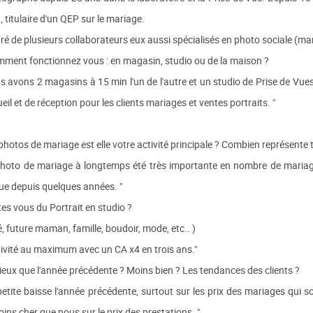
 titulaire d'un QEP sur le mariage.
é de plusieurs collaborateurs eux aussi spécialisés en photo sociale (mariag
mment fonctionnez vous : en magasin, studio ou de la maison ?
s avons 2 magasins à 15 min l'un de l'autre et un studio de Prise de Vues
eil et de réception pour les clients mariages et ventes portraits. "
photos de mariage est elle votre activité principale ? Combien représente t
photo de mariage à longtemps été très importante en nombre de mariage
ue depuis quelques années. "
tes vous du Portrait en studio ?
, future maman, famille, boudoir, mode, etc.. )
tivité au maximum avec un CA x4 en trois ans."
eux que l'année précédente ? Moins bien ? Les tendances des clients ?
tite baisse l'année précédente, surtout sur les prix des mariages qui s
ns cher que nous sur le prix des prestations. "