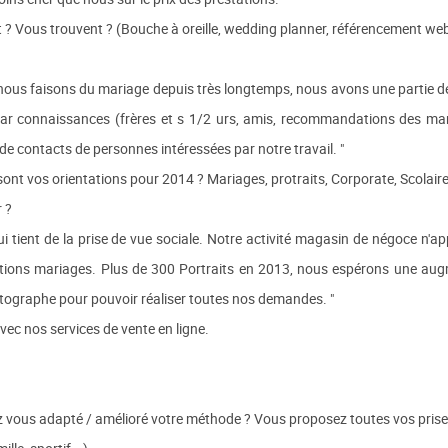
 ? Vous trouvent ? (Bouche à oreille, wedding planner, référencement w
us faisons du mariage depuis très longtemps, nous avons une partie de 
ar connaissances (frères et s 1/2 urs, amis, recommandations des mari
e contacts de personnes intéressées par notre travail. "
sont vos orientations pour 2014 ? Mariages, protraits, Corporate, Scolaire,
 ?
i tient de la prise de vue sociale. Notre activité magasin de négoce n'app
tions mariages. Plus de 300 Portraits en 2013, nous espérons une augmen
graphe pour pouvoir réaliser toutes nos demandes. "
vec nos services de vente en ligne.
vez vous adapté / amélioré votre méthode ? Vous proposez toutes vos pris