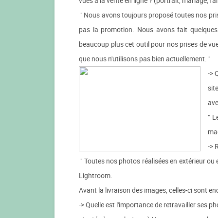
vues à la vente en ligne ? (portrait, mariage, fami
" Nous avons toujours proposé toutes nos pris
pas la promotion. Nous avons fait quelques 
beaucoup plus cet outil pour nos prises de v
que nous n'utilisons pas bien actuellement. "
-> 
sit
ave
" L
mag
-> 
" Toutes nos photos réalisées en extérieur ou e
Lightroom.
Avant la livraison des images, celles-ci sont en
-> Quelle est l'importance de retravailler ses