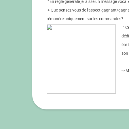
" En règle générale je laisse un message vocal
-> Que pensez vous de l'aspect gagnant/gagnant
rémunère uniquement sur les commandes?
" Ce
dédi
été 
son 
-> M