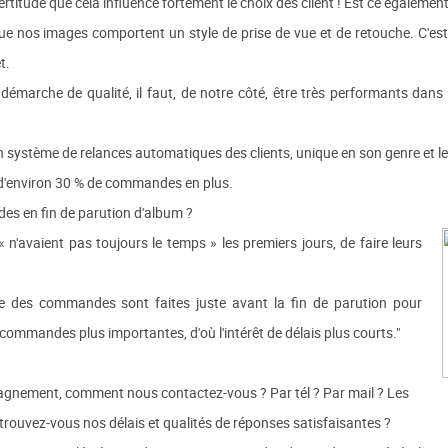
rtitude que cela influence fortement le choix des client ! Est ce également
que nos images comportent un style de prise de vue et de retouche. C'est ce
t.
 la démarche de qualité, il faut, de notre côté, être très performants dan
 système de relances automatiques des clients, unique en son genre et l
d'environ 30 % de commandes en plus.
es en fin de parution d'album ?
n'avaient pas toujours le temps » les premiers jours, de faire leurs
 des commandes sont faites juste avant la fin de parution pour
s commandes plus importantes, d'où l'intérêt de délais plus courts."
gnement, comment nous contactez-vous ? Par tél ? Par mail ? Les
trouvez-vous nos délais et qualités de réponses satisfaisantes ?