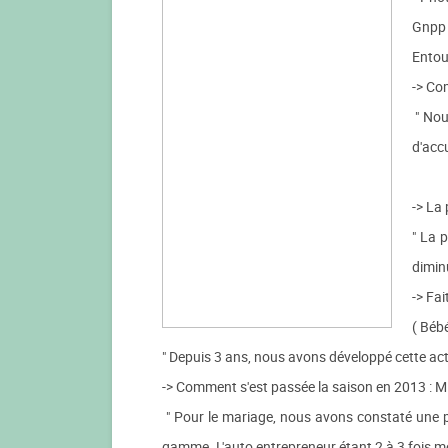
Gnpp ,
Entour
-> Co
" Nou
d'accu
-> La 
" La 
dimin
-> Fai
( Bébé
" Depuis 3 ans, nous avons développé cette ac
-> Comment s'est passée la saison en 2013 : Mi
" Pour le mariage, nous avons constaté une pe
gamme. L'auto entrepreneur étant 2 à 3 fois moi