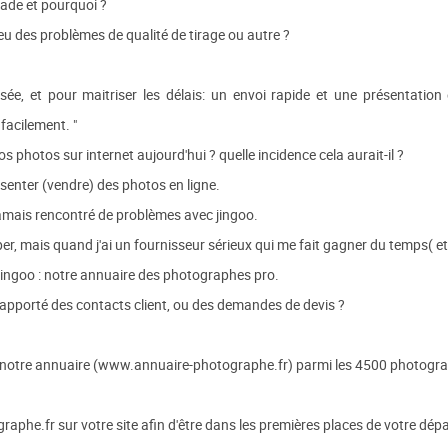
ade et pourquoi ?
eu des problèmes de qualité de tirage ou autre ?
ée, et pour maitriser les délais: un envoi rapide et une présentati
facilement. "
 photos sur internet aujourd'hui ? quelle incidence cela aurait-il ?
senter (vendre) des photos en ligne.
ai jamais rencontré de problèmes avec jingoo.
er, mais quand j'ai un fournisseur sérieux qui me fait gagner du temps( et d
Jingoo : notre annuaire des photographes pro.
apporté des contacts client, ou des demandes de devis ?
e notre annuaire (www.annuaire-photographe.fr) parmi les 4500 photograp
raphe.fr sur votre site afin d'être dans les premières places de votre dép