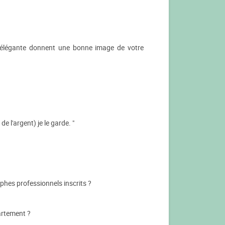
on élégante donnent une bonne image de votre
e l'argent) je le garde. "
hes professionnels inscrits ?
artement ?