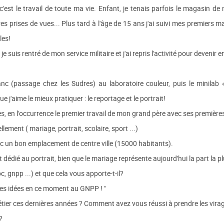
'est le travail de toute ma vie. Enfant, je tenais parfois le magasin de
es prises de vues... Plus tard à l'âge de 15 ans j'ai suivi mes premiers m
les!
 suis rentré de mon service militaire et j'ai repris l'activité pour devenir 
anc (passage chez les Sudres) au laboratoire couleur, puis le minilab 
e j'aime le mieux pratiquer : le reportage et le portrait!
s, en l'occurrence le premier travail de mon grand père avec ses premières 
lement ( mariage, portrait, scolaire, sport ...)
ec un bon emplacement de centre ville (15000 habitants).
dédié au portrait, bien que le mariage représente aujourd'hui la part la 
, gnpp ...) et que cela vous apporte-t-il?
nnes idées en ce moment au GNPP ! "
étier ces dernières années ? Comment avez vous réussi à prendre les v
?