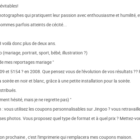
évitables!
hotographes qui pratiquent leur passion avec enthousiasme et humilité, et 
sommes parfois atteints de cécité...
08 voilà donc plus de deux ans.
mariage, portrait, sport, bébé, illustration ?)
de mes reportages mariage "
09 et 5154 ? en 2008. Que pensez vous de l'évolution de vos résultats ?? P
soirée en noir et blanc, grâce à une petite installation pour la soirée.
stribués.
ent hésité, mais je ne regrette pas) "
: vous utilisez les coupons personnalisables sur Jingoo ? vous retravaill
ller ses photos. Vous proposez quel type de format et à quel prix ? Mettez
ison prochaine , c'est l'imprimerie qui remplacera mes coupons maison.