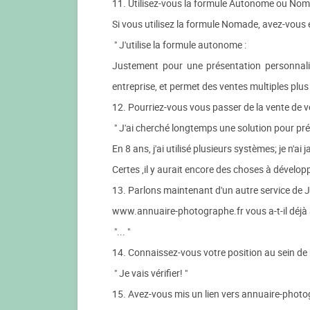
11. Utilisez-vous la formule Autonome ou Nom
Si vous utilisez la formule Nomade, avez-vous 
" J'utilise la formule autonome :
Justement pour une présentation personnalis
entreprise, et permet des ventes multiples plus 
12. Pourriez-vous vous passer de la vente de vos
" J'ai cherché longtemps une solution pour pré
En 8 ans, j'ai utilisé plusieurs systèmes; je n'
Certes ,il y aurait encore des choses à développ
13. Parlons maintenant d'un autre service de 
www.annuaire-photographe.fr vous a-t-il déjà 
"... "
14. Connaissez-vous votre position au sein d
" Je vais vérifier! "
15. Avez-vous mis un lien vers annuaire-photog