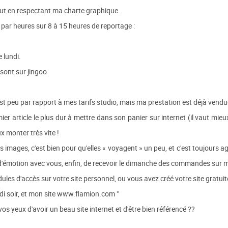
out en respectant ma charte graphique.
 par heures sur 8 à 15 heures de reportage :
 lundi.
 sont sur jingoo
C'est peu par rapport à mes tarifs studio, mais ma prestation est déjà ven
er article le plus dur à mettre dans son panier sur internet (il vaut mieux 
x monter très vite !
s images, c'est bien pour qu'elles « voyagent » un peu, et c'est toujours 
émotion avec vous, enfin, de recevoir le dimanche des commandes sur mo
ules d'accès sur votre site personnel, ou vous avez créé votre site gratui
di soir, et mon site www.flamion.com "
 vos yeux d'avoir un beau site internet et d'être bien référencé ??