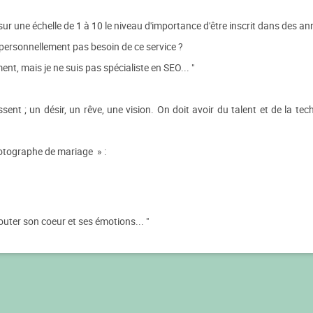
r une échelle de 1 à 10 le niveau d'importance d'être inscrit dans des a
personnellement pas besoin de ce service ?
ent, mais je ne suis pas spécialiste en SEO... "
nt ; un désir, un rêve, une vision. On doit avoir du talent et de la techn
otographe de mariage » :
couter son coeur et ses émotions... "