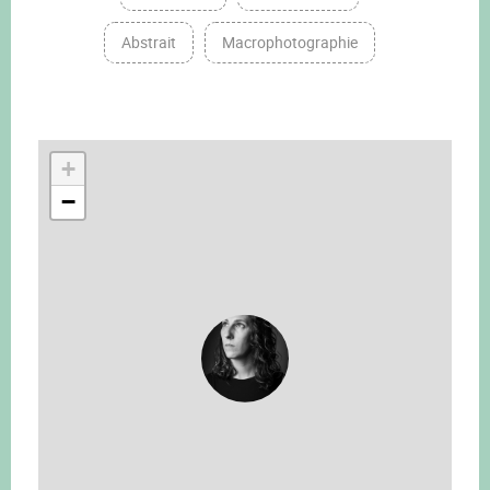
Abstrait
Macrophotographie
+
−