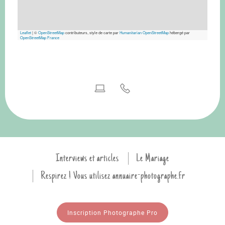
Leaflet
|
©
OpenStreetMap
contributeurs, style de carte par
Humanitarian OpenStreetMap
hébergé par
OpenStreetMap France
Interviews et articles
Le Mariage
Respirez ! Vous utilisez annuaire-photographe.fr
Inscription Photographe Pro