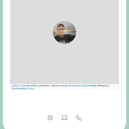
Leaflet
|
©
OpenStreetMap
contributeurs, style de carte par
Humanitarian OpenStreetMap
hébergé par
OpenStreetMap France