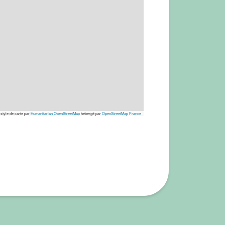
 style de carte par
Humanitarian OpenStreetMap
hébergé par
OpenStreetMap France