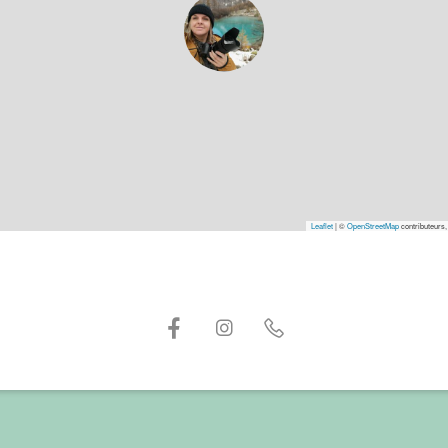
Leaflet
|
©
OpenStreetMap
contributeurs,