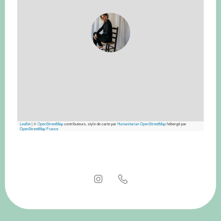
Leaflet
|
©
OpenStreetMap
contributeurs, style de carte par
Humanitarian OpenStreetMap
hébergé par
OpenStreetMap France