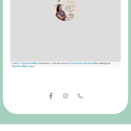
Leaflet
|
©
OpenStreetMap
contributeurs, style de carte par
Humanitarian OpenStreetMap
hébergé par
OpenStreetMap France