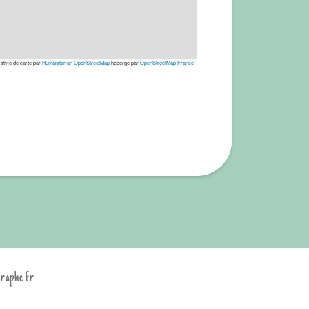
 style de carte par
Humanitarian OpenStreetMap
hébergé par
OpenStreetMap France
graphe.fr