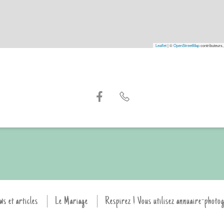
Leaflet
|
©
OpenStreetMap
contributeurs,
ws et articles
Le Mariage
Respirez ! Vous utilisez annuaire-photo