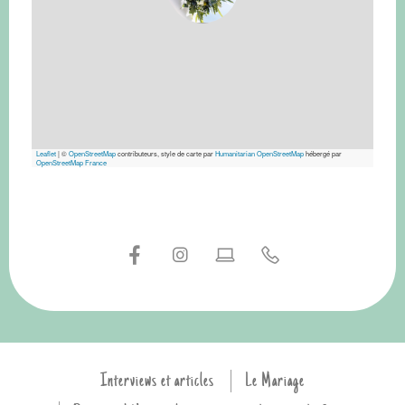
Leaflet
|
©
OpenStreetMap
contributeurs, style de carte par
Humanitarian OpenStreetMap
hébergé par
OpenStreetMap France
Interviews et articles
Le Mariage