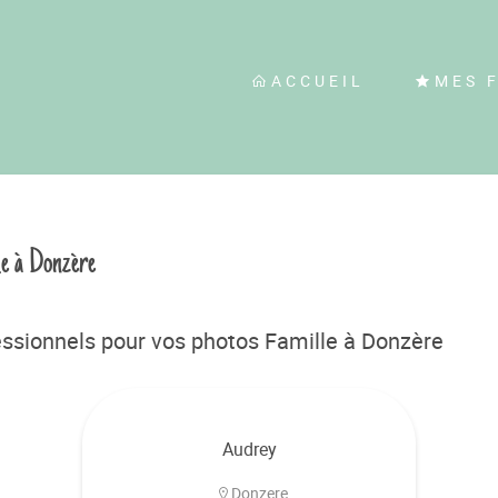
ACCUEIL
MES 
le à Donzère
ssionnels pour vos photos Famille à Donzère
Audrey
Donzere