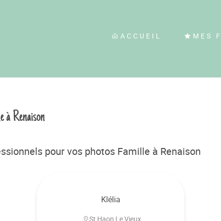
ACCUEIL
MES 
le à Renaison
ssionnels pour vos photos Famille à Renaison
Klélia
St Haon Le Vieux