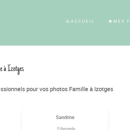
ACCUEIL
MES 
le à Izotges
ssionnels pour vos photos Famille à Izotges
Sandrine
Bernede