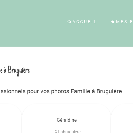
ACCUEIL
MES 
le à Bruguière
ssionnels pour vos photos Famille à Bruguière
Géraldine
Labruguiere