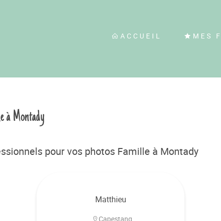
ACCUEIL
MES 
le à Montady
ssionnels pour vos photos Famille à Montady
Matthieu
Capestang