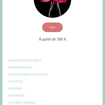
Voir
À partir de 300 €
Auvergne-Rhône-Alpes
Hauts-de-France
Provence-Alpes-Côte d'Azur
Grand Est
Occitanie
Normandie
Nouvelle-Aquitaine