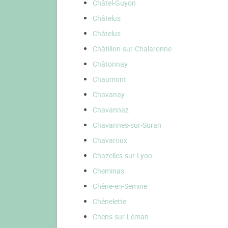
Châtel-Guyon
Châtelus
Châtelus
Châtillon-sur-Chalaronne
Châtonnay
Chaumont
Chavanay
Chavannaz
Chavannes-sur-Suran
Chavaroux
Chazelles-sur-Lyon
Cheminas
Chêne-en-Semine
Chénelette
Chens-sur-Léman