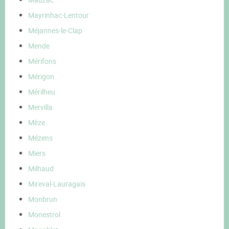
Mayrinhac-Lentour
Méjannes-le-Clap
Mende
Mérifons
Mérigon
Mérilheu
Mervilla
Mèze
Mézens
Miers
Milhaud
Mireval-Lauragais
Monbrun
Monestrol