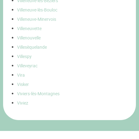
Villeneuve-lès-Béziers
Villeneuve-lès-Bouloc
Villeneuve-Minervois
Villeneuvette
Villenouvelle
Villesèquelande
Villespy
Villeveyrac
Vira
Visker
Viviers-lès-Montagnes
Viviez