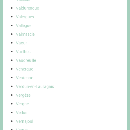
Valdurenque
Valergues
Vallègue
Valmascle
Vaour
Varilhes
Vaudreuille
Venerque
Ventenac
Verdun-en-Lauragais
Vergèze
Vergne
Verlus
Vernajoul
Vernet