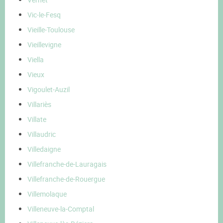
Vic-le-Fesq
Vieille-Toulouse
Vieillevigne
Viella
Vieux
Vigoulet-Auzil
Villariès
Villate
Villaudric
Villedaigne
Villefranche-de-Lauragais
Villefranche-de-Rouergue
Villemolaque
Villeneuve-la-Comptal