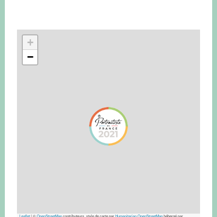
+
−
Leaflet
|
©
OpenStreetMap
contributeurs, style de carte par
Humanitarian OpenStreetMap
hébergé par