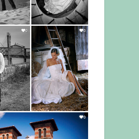
0
0
0