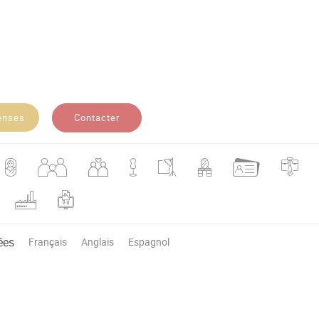
Contacter
enses
ées
Français
Anglais
Espagnol