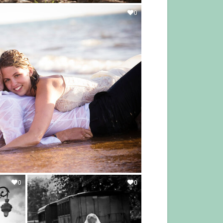
0
0
0