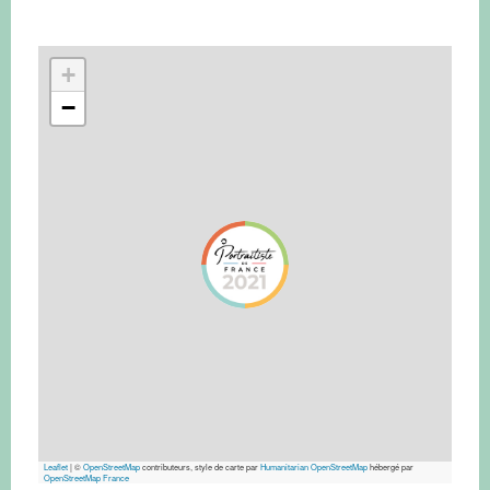
+
−
Leaflet
|
©
OpenStreetMap
contributeurs, style de carte par
Humanitarian OpenStreetMap
hébergé par
OpenStreetMap France