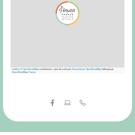
Leaflet
|
©
OpenStreetMap
contributeurs, style de carte par
Humanitarian OpenStreetMap
hébergé par
OpenStreetMap France