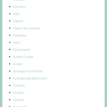
Gervans
Giez
Gignat
Gigors-et-Lozeron
Gimeaux
Glun
Grammond
Grand-Corent
Grane
Granges-Gontardes
Granges-les-Beaumont
Granieu
Grazac
Grenay
Grenoble