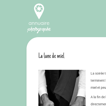
La lune de miel
La soirée 
terminent 
miel et pe
A la fin d
directemen