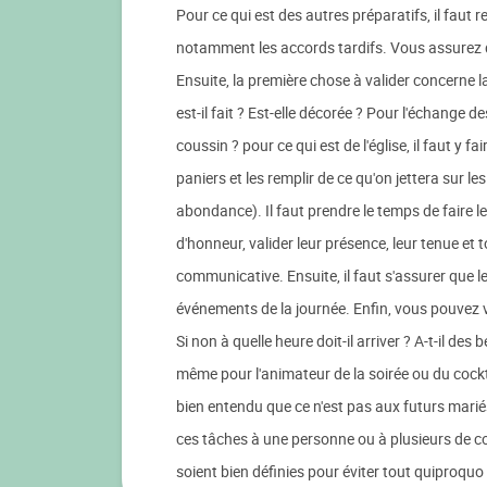
Pour ce qui est des autres préparatifs, il faut r
notamment les accords tardifs. Vous assurez qu
Ensuite, la première chose à valider concerne l
est-il fait ? Est-elle décorée ? Pour l'échange d
coussin ? pour ce qui est de l'église, il faut y f
paniers et les remplir de ce qu'on jettera sur les 
abondance). Il faut prendre le temps de faire 
d'honneur, valider leur présence, leur tenue et
communicative. Ensuite, il faut s'assurer que l
événements de la journée. Enfin, vous pouvez vou
Si non à quelle heure doit-il arriver ? A-t-il de
même pour l'animateur de la soirée ou du cockta
bien entendu que ce n'est pas aux futurs mariés
ces tâches à une personne ou à plusieurs de con
soient bien définies pour éviter tout quiproquo o