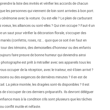
eprendre la liste des invités et vérifier les accords de chacun
e les personnes qui viennent de loin sont arrivées à bon port.
a cérémonie avec la voiture. Ou est-elle ? Le plein de carburant
es voeux, les alliances ou sont-elles ? Qui s'en occupe ? Faut-il un
aire un saut pour vérifier la décoration florale, s'occuper des
mariés (confettis, roses, riz... quoi que ce soit il en faut en
le tour des témoins, des demoiselles d'honneur ou des enfants
 toujours faire preuve de bonne humeur qui deviendra ainsi
e photographe est prêt à mitrailler avec ses appareils tous les
s occuper de la réception, avec le traiteur, est-il bien arrivé ?
s besoins ou des exigences de dernières minutes ? Il en est de
il. La pièce montée, les dragées sont-ils disponibles ? Il est
 de s'occuper de ces derniers préparatifs. Ils devront déléguer
fiance mais à la condition s'ils sont plusieurs que les tâches
u conflit inutile et néfaste.