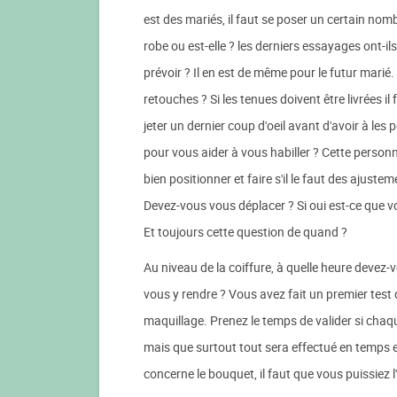
est des mariés, il faut se poser un certain nomb
robe ou est-elle ? les derniers essayages ont-il
prévoir ? Il en est de même pour le futur marié. 
retouches ? Si les tenues doivent être livrées il
jeter un dernier coup d'oeil avant d'avoir à le
pour vous aider à vous habiller ? Cette personn
bien positionner et faire s'il le faut des ajust
Devez-vous vous déplacer ? Si oui est-ce que 
Et toujours cette question de quand ?
Au niveau de la coiffure, à quelle heure devez-
vous y rendre ? Vous avez fait un premier test 
maquillage. Prenez le temps de valider si cha
mais que surtout tout sera effectué en temps et
concerne le bouquet, il faut que vous puissiez l