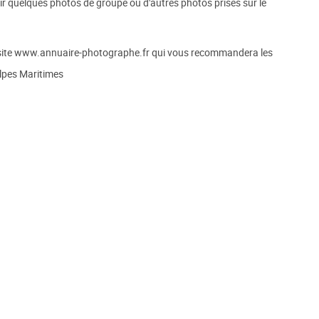
ir quelques photos de groupe ou d'autres photos prises sur le
e site www.annuaire-photographe.fr qui vous recommandera les
lpes Maritimes