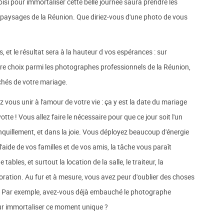
si pour immortaliser cette belle journée saura prendre les
es paysages de la Réunion. Que diriez-vous d'une photo de vous
et le résultat sera à la hauteur d vos espérances : sur
e choix parmi les photographes professionnels de la Réunion,
lichés de votre mariage.
ez vous unir à l'amour de votre vie : ça y est la date du mariage
tte ! Vous allez faire le nécessaire pour que ce jour soit l'un
ranquillement, et dans la joie. Vous déployez beaucoup d'énergie
'aide de vos familles et de vos amis, la tâche vous paraît
 tables, et surtout la location de la salle, le traiteur, la
écoration. Au fur et à mesure, vous avez peur d'oublier des choses
x. Par exemple, avez-vous déjà embauché le photographe
ur immortaliser ce moment unique ?