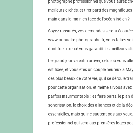
photographe professionnel que vous aurez choi
meilleurs clichés, et tirer parti des magnifiqu
main dans la main en face de l'océan indien ?
Soyez rassurés, vos demandes seront écoutées, 
www.annuaire-photographe.fr, vous faites votr
dont l'oeil exercé vous garantit les meilleurs c
Le grand jour va enfin arriver, celui où vous all
est fixée, et vous êtes un couple heureux à Mayo
des plus beaux de votre vie, qu'il se déroule t
pour cette organisation, et même si vous avez l
parfois insurmontable : les faire parts, le plan de
sonorisation, le choix des alliances et de la d
essentielles, mais qui ne sautent pas aux yeu
professionnel qui sera aux premières loges po