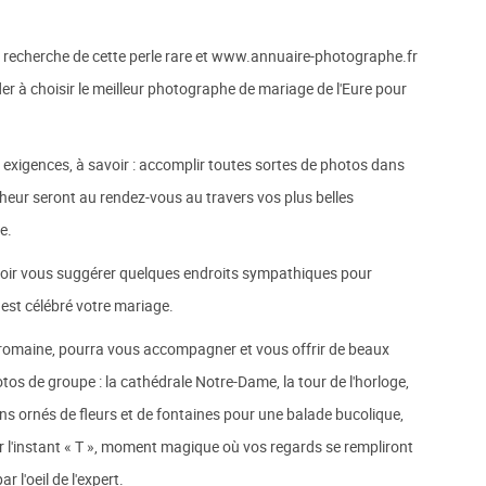
la recherche de cette perle rare et www.annuaire-photographe.fr
ider à choisir le meilleur photographe de mariage de l'Eure pour
s exigences, à savoir : accomplir toutes sortes de photos dans
heur seront au rendez-vous au travers vos plus belles
e.
voir vous suggérer quelques endroits sympathiques pour
 est célébré votre mariage.
lo-romaine, pourra vous accompagner et vous offrir de beaux
otos de groupe : la cathédrale Notre-Dame, la tour de l'horloge,
ins ornés de fleurs et de fontaines pour une balade bucolique,
r l'instant « T », moment magique où vos regards se rempliront
 l'oeil de l'expert.