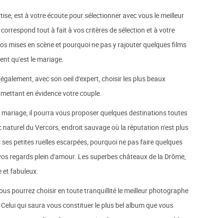
e, est à votre écoute pour sélectionner avec vous le meilleur
orrespond tout à fait à vos critères de sélection et à votre
tos mises en scène et pourquoi ne pas y rajouter quelques films
ent qu'est le mariage.
galement, avec son oeil d'expert, choisir les plus beaux
 mettant en évidence votre couple.
mariage, il pourra vous proposer quelques destinations toutes
c naturel du Vercors, endroit sauvage où la réputation n'est plus
c ses petites ruelles escarpées, pourquoi ne pas faire quelques
t vos regards plein d'amour. Les superbes châteaux de la Drôme,
e et fabuleux.
s pourrez choisir en toute tranquillité le meilleur photographe
 Celui qui saura vous constituer le plus bel album que vous