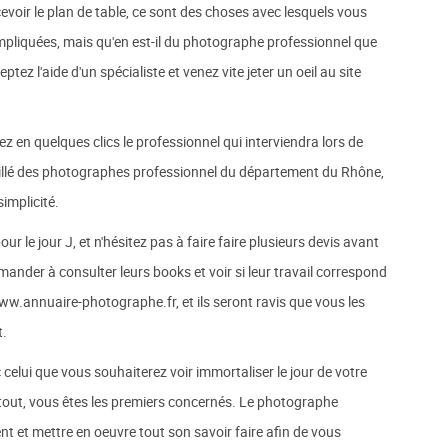
cevoir le plan de table, ce sont des choses avec lesquels vous
ompliquées, mais qu'en est-il du photographe professionnel que
ez l'aide d'un spécialiste et venez vite jeter un oeil au site
en quelques clics le professionnel qui interviendra lors de
aillé des photographes professionnel du département du Rhône,
implicité.
ur le jour J, et n'hésitez pas à faire faire plusieurs devis avant
mander à consulter leurs books et voir si leur travail correspond
w.annuaire-photographe.fr, et ils seront ravis que vous les
t.
elui que vous souhaiterez voir immortaliser le jour de votre
 tout, vous êtes les premiers concernés. Le photographe
nt et mettre en oeuvre tout son savoir faire afin de vous